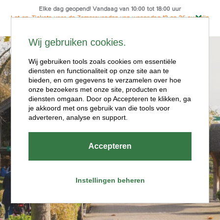
Elke dag geopend! Vandaag van 10:00 tot 18:00 uur
Let op: Tickets voor de Zomeravonden van woensdag 12 en 26 aug zijn
alleen online te koop
Ga
Wij gebruiken cookies.
naar
Menu
de
Wij gebruiken tools zoals cookies om essentiële
diensten en functionaliteit op onze site aan te
inhoud
bieden, en om gegevens te verzamelen over hoe
onze bezoekers met onze site, producten en
diensten omgaan. Door op Accepteren te klikken, ga
je akkoord met ons gebruik van die tools voor
adverteren, analyse en support.
Openingstijde
Accepteren
n
Instellingen beheren