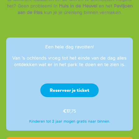
het? Geen probleem! In
Huis in de Heuvel
en het
Paviljoen
aan de Plas
kun je je úrenlang binnen vermaken.
Een hele dag ravotten!
Van ’s ochtends vroeg tot het einde van de dag alles
ontdekken wat er in het park te doen en te zien is.
Reserveer je ticket
€1
7,75
Kinderen tot 2 jaar mogen gratis naar binnen.