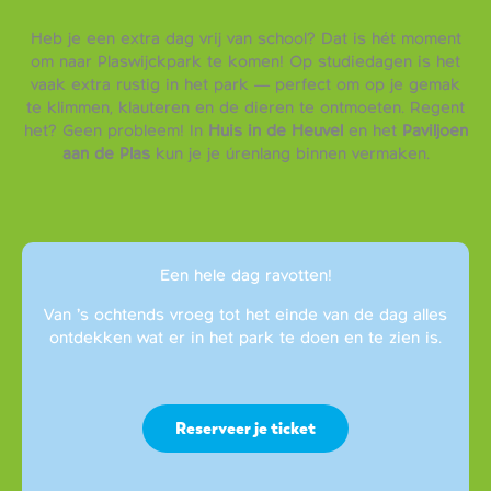
Heb je een extra dag vrij van school? Dat is hét moment
om naar Plaswijckpark te komen! Op studiedagen is het
vaak extra rustig in het park — perfect om op je gemak
te klimmen, klauteren en de dieren te ontmoeten. Regent
het? Geen probleem! In
Huis in de Heuvel
en het
Paviljoen
aan de Plas
kun je je úrenlang binnen vermaken.
Een hele dag ravotten!
Van ’s ochtends vroeg tot het einde van de dag alles
ontdekken wat er in het park te doen en te zien is.
Reserveer je ticket