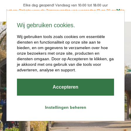
Elke dag geopend! Vandaag van 10:00 tot 18:00 uur
Let op: Tickets voor de Zomeravonden van woensdag 12 en 26 aug zijn
alleen online te koop
Ga
Wij gebruiken cookies.
naar
Menu
de
Wij gebruiken tools zoals cookies om essentiële
diensten en functionaliteit op onze site aan te
inhoud
bieden, en om gegevens te verzamelen over hoe
onze bezoekers met onze site, producten en
diensten omgaan. Door op Accepteren te klikken, ga
je akkoord met ons gebruik van die tools voor
adverteren, analyse en support.
Openingstijde
Accepteren
n
Instellingen beheren