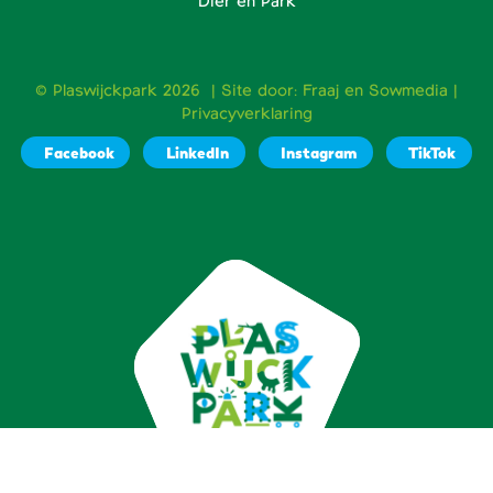
Dier en Park
© Plaswijckpark 2026 | Site door:
Fraaj
en
Sowmedia
|
Privacyverklaring
Facebook
LinkedIn
Instagram
TikTok