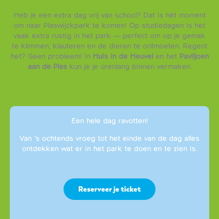
Heb je een extra dag vrij van school? Dat is hét moment
om naar Plaswijckpark te komen! Op studiedagen is het
vaak extra rustig in het park — perfect om op je gemak
te klimmen, klauteren en de dieren te ontmoeten. Regent
het? Geen probleem! In
Huis in de Heuvel
en het
Paviljoen
aan de Plas
kun je je úrenlang binnen vermaken.
Een hele dag ravotten!
Van ’s ochtends vroeg tot het einde van de dag alles
ontdekken wat er in het park te doen en te zien is.
Reserveer je ticket