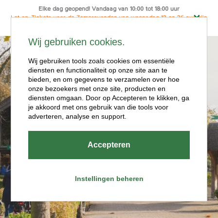
Elke dag geopend! Vandaag van 10:00 tot 18:00 uur
Let op: Tickets voor de Zomeravonden van woensdag 12 en 26 aug zijn
alleen online te koop
Ga
Wij gebruiken cookies.
naar
Menu
de
Wij gebruiken tools zoals cookies om essentiële
diensten en functionaliteit op onze site aan te
inhoud
bieden, en om gegevens te verzamelen over hoe
onze bezoekers met onze site, producten en
diensten omgaan. Door op Accepteren te klikken, ga
je akkoord met ons gebruik van die tools voor
adverteren, analyse en support.
Openingstijde
Accepteren
n
Instellingen beheren