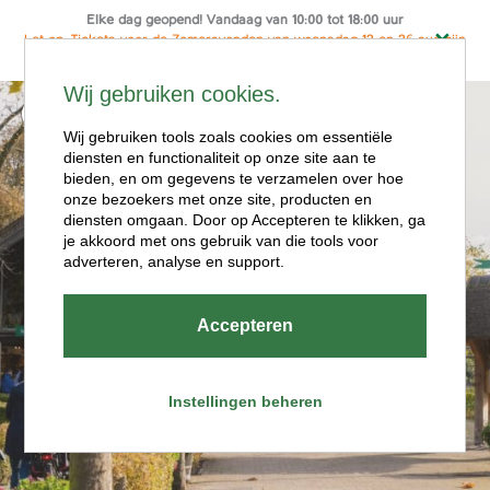
Elke dag geopend! Vandaag van 10:00 tot 18:00 uur
Let op: Tickets voor de Zomeravonden van woensdag 12 en 26 aug zijn
alleen online te koop
Ga
Wij gebruiken cookies.
naar
Menu
de
Wij gebruiken tools zoals cookies om essentiële
diensten en functionaliteit op onze site aan te
inhoud
bieden, en om gegevens te verzamelen over hoe
onze bezoekers met onze site, producten en
diensten omgaan. Door op Accepteren te klikken, ga
je akkoord met ons gebruik van die tools voor
adverteren, analyse en support.
Openingstijde
Accepteren
n
Instellingen beheren