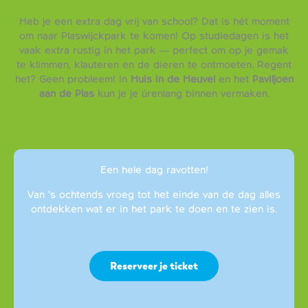
Heb je een extra dag vrij van school? Dat is hét moment
om naar Plaswijckpark te komen! Op studiedagen is het
vaak extra rustig in het park — perfect om op je gemak
te klimmen, klauteren en de dieren te ontmoeten. Regent
het? Geen probleem! In
Huis in de Heuvel
en het
Paviljoen
aan de Plas
kun je je úrenlang binnen vermaken.
Een hele dag ravotten!
Van ’s ochtends vroeg tot het einde van de dag alles
ontdekken wat er in het park te doen en te zien is.
Reserveer je ticket