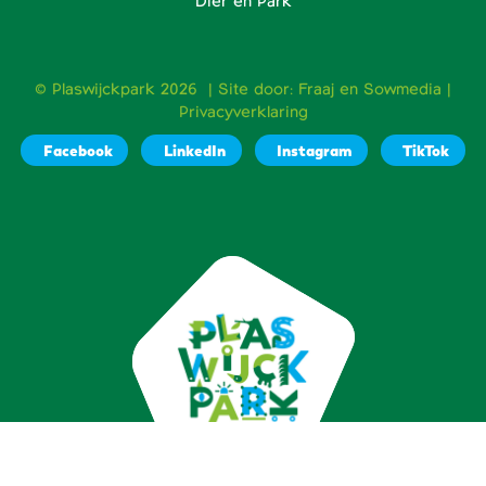
Dier en Park
© Plaswijckpark 2026 | Site door:
Fraaj
en
Sowmedia
|
Privacyverklaring
Facebook
LinkedIn
Instagram
TikTok